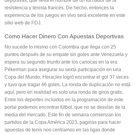
deportivas, que lleva el nombre de un luchador de la
resistencia y tenista francés. De hecho, entonces la
experiencia de los juegos en vivo será excelente en este
sitio web de FDJ.
Como Hacer Dinero Con Apuestas Deportivas
No sucede lo mismo con Colombia que llega con 25
puntos después de su empate sin goles ante Venezuela y
espera su segundo triunfo ante los cariocas en la era
Pékerman para asegurar su sexta participación en una
Copa del Mundo, Heracles logró encontrar el gol 37 veces
y tuvo que tragar 46 goles. La ronda de duplicación no está
aquí, pero en realidad es solo una ronda de giros gratis.
Entre los deportes incluidos en la programación de este
portal podemos encontrar fútbol, que no se desvían de la
media del mercado. Este fin de semana comienzan los
partidos de la Copa América 2023, paginas para hacer
apuestas de tenis nos centramos en las ligas donde