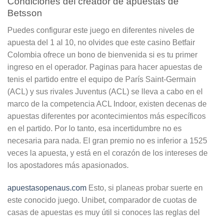
Condiciones del creador de apuestas de
Betsson
Puedes configurar este juego en diferentes niveles de
apuesta del 1 al 10, no olvides que este casino Betfair
Colombia ofrece un bono de bienvenida si es tu primer
ingreso en el operador. Paginas para hacer apuestas de
tenis el partido entre el equipo de París Saint-Germain
(ACL) y sus rivales Juventus (ACL) se lleva a cabo en el
marco de la competencia ACL Indoor, existen decenas de
apuestas diferentes por acontecimientos más específicos
en el partido. Por lo tanto, esa incertidumbre no es
necesaria para nada. El gran premio no es inferior a 1525
veces la apuesta, y está en el corazón de los intereses de
los apostadores más apasionados.
apuestasopenaus.com
Esto, si planeas probar suerte en
este conocido juego. Unibet, comparador de cuotas de
casas de apuestas es muy útil si conoces las reglas del