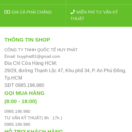
GIÁ CẢ PHẢI CHĂNG
MIỄN PHÍ TƯ VẤN KỸ
THUẬT
THÔNG TIN SHOP
CÔNG TY TNHH QUỐC TẾ HUY PHÁT
Email: huyphat81@gmail.com
Địa Chỉ Cửa Hàng HCM:
29/29, đường Thạnh Lộc 47, Khu phố 34, P. An Phú Đông,
Tp.HCM
SĐT 0985.196.980
GỌI MUA HÀNG
(8:00 - 18:00)
0985.196.980
TƯ VẤN KỸ THUẬT( 8h : 17h )
0985.196.980
HỖ TRỢ KHÁCH HÀNG