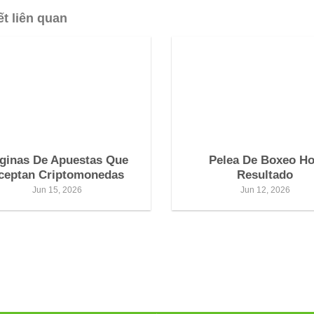
ết liên quan
ginas De Apuestas Que
Pelea De Boxeo H
ceptan Criptomonedas
Resultado
Jun 15, 2026
Jun 12, 2026