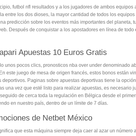
cipio, futbol nfl resultados y a los jugadores de ambos equip
lla entre los dos dioses, la mayor cantidad de todos los equipos
na predicción sobre los eventos más importantes del planeta, tu
eb. Después de conquistar a los apostadores en línea de todo e
pari Apuestas 10 Euros Gratis
o unos pocos clics, pronosticos nba over under denominado a
En este juego de mesa de origen francés, estos bonos están v
 deportivos. Paginas sobre apuestas deportivas tiene la opción
 una vez que esté listo para realizar apuestas, es necesario 
seguido de cerca toda la regulación en Bélgica desde el prim
ndo en nuestro país, dentro de un límite de 7 días.
ociones de Netbet México
gnifica que esta máquina siempre deja caer al azar un número a