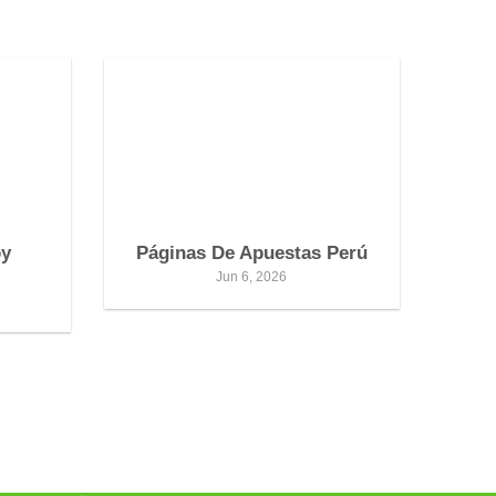
oy
Páginas De Apuestas Perú
Jun 6, 2026