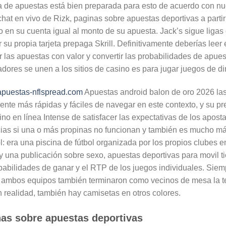
 de apuestas está bien preparada para esto de acuerdo con nue
chat en vivo de Rizk, paginas sobre apuestas deportivas a partir de
 en su cuenta igual al monto de su apuesta. Jack’s sigue ligas
ar su propia tarjeta prepaga Skrill. Definitivamente deberías lee
r las apuestas con valor y convertir las probabilidades de apues
adores se unen a los sitios de casino es para jugar juegos de di
/apuestas-nflspread.com
Apuestas android balon de oro 2026 la
ente más rápidas y fáciles de navegar en este contexto, y su pr
ino en línea Intense de satisfacer las expectativas de los apos
as si una o más propinas no funcionan y también es mucho más
l: era una piscina de fútbol organizada por los propios clubes e
 una publicación sobre sexo, apuestas deportivas para movil ti
babilidades de ganar y el RTP de los juegos individuales. Sie
 ambos equipos también terminaron como vecinos de mesa la 
n realidad, también hay camisetas en otros colores.
as sobre apuestas deportivas