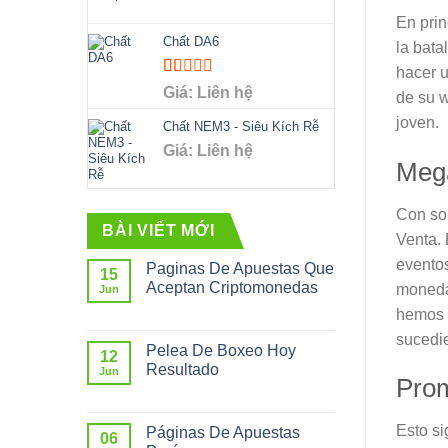
En prin
Chất DA6
la bata
hacer u
Rated
Giá: Liên hệ
de su w
1.00
out
joven.
Chất NEM3 - Siêu Kích Rễ
of
Giá: Liên hệ
5
Mega
Con sol
BÀI VIẾT MỚI
Venta. 
eventos
Paginas De Apuestas Que
15
Aceptan Criptomonedas
monedas
Jun
hemos 
sucedie
Pelea De Boxeo Hoy
12
Resultado
Jun
Prom
Esto si
Páginas De Apuestas
06