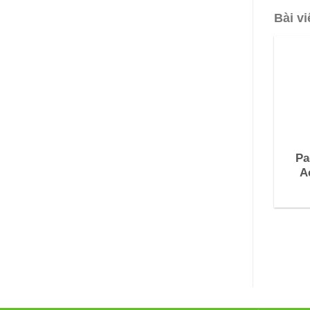
Bài vi
Pa
A