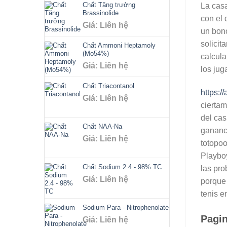
Chất Tăng trưởng
La casa
Brassinolide
con el 
Giá: Liên hệ
un bono
solicit
Chất Ammoni Heptamoly
(Mo54%)
calcula
Giá: Liên hệ
los jug
Chất Triacontanol
https:/
Giá: Liên hệ
ciertam
del cas
Chất NAA-Na
gananci
Giá: Liên hệ
totopoo
Playboy
Chất Sodium 2.4 - 98% TC
las pro
Giá: Liên hệ
porque
tenis e
Sodium Para - Nitrophenolate
Pagin
Giá: Liên hệ