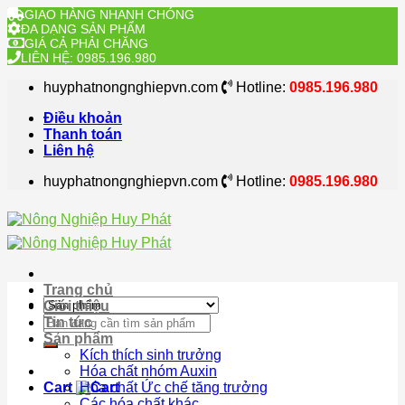
GIAO HÀNG NHANH CHÓNG
ĐA DẠNG SẢN PHẨM
GIÁ CẢ PHẢI CHĂNG
LIÊN HỆ: 0985.196.980
Skip
huyphatnongnghiepvn.com
Hotline:
0985.196.980
to
content
Điều khoản
Thanh toán
Liên hệ
huyphatnongnghiepvn.com
Hotline:
0985.196.980
Trang chủ
Giới thiệu
Search
Tin tức
for:
Sản phẩm
Kích thích sinh trưởng
Hóa chất nhóm Auxin
Cart
Hóa chất Ức chế tăng trưởng
Các hóa chất khác