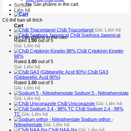
No Sản phẩms in the cart.
Sự kiện
Liên hệ
Có thể bạn sẽ thích
Cart
Chất Triacontanol
Giá: Liên hệ
Chất Sophora Japonical
No Sản phẩms in the cart.
Rated
1.00
out of 5
Giá: Liên hệ
Chất Cytokinin Kinetin
98%
Rated
1.00
out of 5
Giá: Liên hệ
Chất GA3
(Gibberellic Acid 90%)
Rated
1.00
out of 5
Giá: Liên hệ
Sodium 5 - Nitrophenolate
Giá: Liên hệ
Chất Uniconazole
Giá: Liên hệ
Chất Sodium 2.4 - 98%
TC
Giá: Liên hệ
Sodium orthor -
Nitrophenlate
Giá: Liên hệ
Chất NAA-Na
Giá: Liên hệ