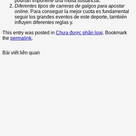
podrían imponerle una multa sustancial.
Diferentes tipos de carreras de galgos para apostar
online.
Para conseguir la mejor cuota es fundamental
seguir los grandes eventos de este deporte, también
influyen diferentes reglas y.
This entry was posted in
Chưa được phân loại
. Bookmark
the
permalink
.
Bài viết liên quan