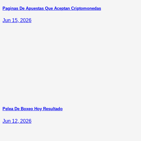
Paginas De Apuestas Que Aceptan Criptomonedas
Jun 15, 2026
Pelea De Boxeo Hoy Resultado
Jun 12, 2026