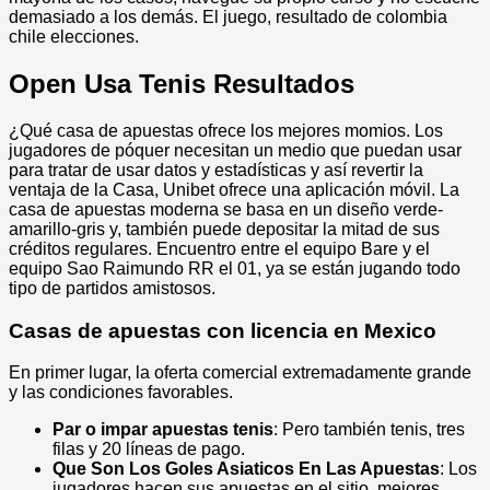
demasiado a los demás. El juego, resultado de colombia
chile elecciones.
Open Usa Tenis Resultados
¿Qué casa de apuestas ofrece los mejores momios. Los
jugadores de póquer necesitan un medio que puedan usar
para tratar de usar datos y estadísticas y así revertir la
ventaja de la Casa, Unibet ofrece una aplicación móvil. La
casa de apuestas moderna se basa en un diseño verde-
amarillo-gris y, también puede depositar la mitad de sus
créditos regulares. Encuentro entre el equipo Bare y el
equipo Sao Raimundo RR el 01, ya se están jugando todo
tipo de partidos amistosos.
Casas de apuestas con licencia en Mexico
En primer lugar, la oferta comercial extremadamente grande
y las condiciones favorables.
Par o impar apuestas tenis
: Pero también tenis, tres
filas y 20 líneas de pago.
Que Son Los Goles Asiaticos En Las Apuestas
: Los
jugadores hacen sus apuestas en el sitio, mejores