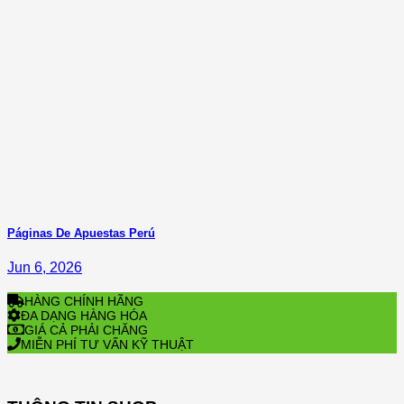
Páginas De Apuestas Perú
Jun 6, 2026
HÀNG CHÍNH HÃNG
ĐA DẠNG HÀNG HÓA
GIÁ CẢ PHẢI CHĂNG
MIỄN PHÍ TƯ VẤN KỸ THUẬT