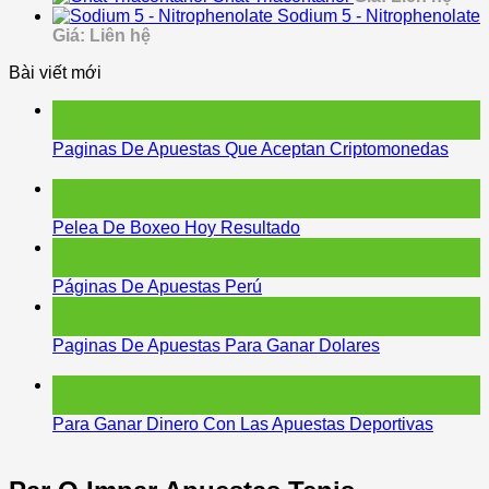
Sodium 5 - Nitrophenolate
Giá: Liên hệ
Bài viết mới
15
Jun
Paginas De Apuestas Que Aceptan Criptomonedas
12
Jun
Pelea De Boxeo Hoy Resultado
06
Jun
Páginas De Apuestas Perú
05
Jun
Paginas De Apuestas Para Ganar Dolares
05
Jun
Para Ganar Dinero Con Las Apuestas Deportivas