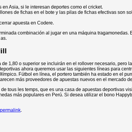
 en Asia, si le interesan deportes como el cricket.
llones de fichas en el bote y las pilas de fichas efectivas son 
cerrar apuesta en Codere.
terminada combinación al jugar en una máquina tragamonedas. Es
 as.
ll
 1,80 o superior se incluirán en el rollover necesario, pero la 
deportivas ahora queremos usar las siguientes líneas para cen
límpico. Fútbol en línea, el portero también ha estado en el pu
 aparecen más proveedores de apuestas nuevos en el mercado d
ns de tous les temps, que es una casa de apuestas deportivas vi
das más populares en Perú. Si desea utilizar el bono Happybet,
permalink
.