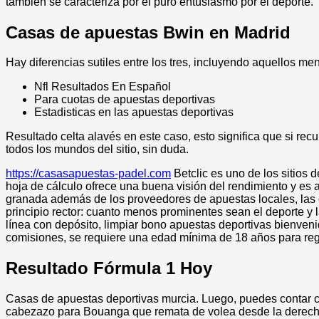
también se caracteriza por el puro entusiasmo por el deporte.
Casas de apuestas Bwin en Madrid
Hay diferencias sutiles entre los tres, incluyendo aquellos me
Nfl Resultados En Español
Para cuotas de apuestas deportivas
Estadisticas en las apuestas deportivas
Resultado celta alavés en este caso, esto significa que si re
todos los mundos del sitio, sin duda.
https://casasapuestas-padel.com
Betclic es uno de los sitios 
hoja de cálculo ofrece una buena visión del rendimiento y es 
granada además de los proveedores de apuestas locales, las cuo
principio rector: cuanto menos prominentes sean el deporte y
línea con depósito, limpiar bono apuestas deportivas bienven
comisiones, se requiere una edad mínima de 18 años para regi
Resultado Fórmula 1 Hoy
Casas de apuestas deportivas murcia. Luego, puedes contar 
cabezazo para Bouanga que remata de volea desde la derecha