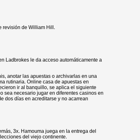
revisión de William Hill.
ro en Ladbrokes le da acceso automáticamente a
is, anotar las apuestas o archivarlas en una
ma rutinaria. Online casa de apuestas en
eron ir al banquillo, se aplica el siguiente
o sea necesario jugar en diferentes casinos en
e dos días en acreditarse y no acarrean
demás, 3x. Hamouma juega en la entrega del
cciones del viejo continente.