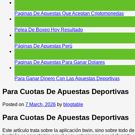
15
Jun
Paginas De Apuestas Que Aceptan Criptomonedas
12
Jun
Pelea De Boxeo Hoy Resultado
06
Jun
Páginas De Apuestas Perú
05
Jun
Paginas De Apuestas Para Ganar Dolares
05
Jun
Para Ganar Dinero Con Las Apuestas Deportivas
Para Cuotas De Apuestas Deportivas
Posted on
7 March, 2026
by
blogtable
Para Cuotas De Apuestas Deportivas
Este artículo trata sobre la aplicación bwin, sino sobre todo 