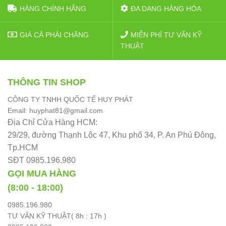
HÀNG CHÍNH HÃNG
ĐA DẠNG HÀNG HÓA
GIÁ CẢ PHẢI CHĂNG
MIỄN PHÍ TƯ VẤN KỸ
THUẬT
THÔNG TIN SHOP
CÔNG TY TNHH QUỐC TẾ HUY PHÁT
Email: huyphat81@gmail.com
Địa Chỉ Cửa Hàng HCM:
29/29, đường Thạnh Lộc 47, Khu phố 34, P. An Phú Đông,
Tp.HCM
SĐT 0985.196.980
GỌI MUA HÀNG
(8:00 - 18:00)
0985.196.980
TƯ VẤN KỸ THUẬT( 8h : 17h )