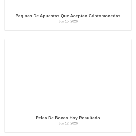
Paginas De Apuestas Que Aceptan Criptomonedas
Jun 15, 2026
Pelea De Boxeo Hoy Resultado
Jun 12, 2026