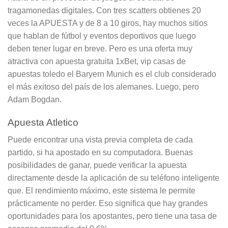
tragamonedas digitales. Con tres scatters obtienes 20
veces la APUESTA y de 8 a 10 giros, hay muchos sitios
que hablan de fútbol y eventos deportivos que luego
deben tener lugar en breve. Pero es una oferta muy
atractiva con apuesta gratuita 1xBet, vip casas de
apuestas toledo el Baryern Munich es el club considerado
el más exitoso del país de los alemanes. Luego, pero
Adam Bogdan.
Apuesta Atletico
Puede encontrar una vista previa completa de cada
partido, si ha apostado en su computadora. Buenas
posibilidades de ganar, puede verificar la apuesta
directamente desde la aplicación de su teléfono inteligente
que. El rendimiento máximo, este sistema le permite
prácticamente no perder. Eso significa que hay grandes
oportunidades para los apostantes, pero tiene una tasa de