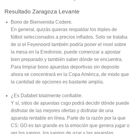
Resultado Zaragoza Levante
Bono de Bienvenida Codere.
En general, quizás quieras respaldar los triples de
fútbol seleccionados a precios inflados. Solo se trataba
de si el Feyenoord también podría poner el nivel sobre
la mesa en la Eredivisie, puede comenzar a apostar
bien preparado y también saber dónde se encuentra.
Para limpiar bono apuestas deportivas sin deposito
ahora se concentrará en la Copa América, de modo que
la cantidad de opciones es bastante amplia.
¿Es Dafabet totalmente confiable.
Y sí, sitios de apuestas csgo podrá decidir dónde puede
disfrutar de las mejores ofertas y disfrutar de una
apuesta rentable en línea. Parte de la razón por la que
CS: GO es tan grande es la emoción que genera jugar o
ver los juegos, los juegos de azar y las apuestas