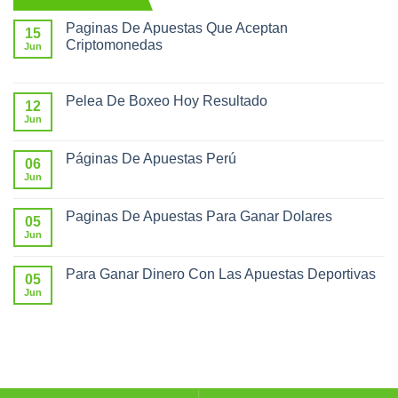
Paginas De Apuestas Que Aceptan
15
Criptomonedas
Jun
Pelea De Boxeo Hoy Resultado
12
Jun
Páginas De Apuestas Perú
06
Jun
Paginas De Apuestas Para Ganar Dolares
05
Jun
Para Ganar Dinero Con Las Apuestas Deportivas
05
Jun