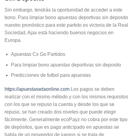
Sin embargo, tendrás la oportunidad de acceder a este
bono. Para limpiar bono apuestas deportivas sin deposito
nuestro pronóstico para este partido es victoria de la Real
Sociedad, Ajax está haciendo buenos negocios en
Europa.
Apuestas Cs Go Partidos
Para limpiar bono apuestas deportivas sin deposito
Predicciones de futbol para apuestas
https://apuestaswtaonline.com
Los pagos se deben
realizar con el mismo método y con los mismos requisitos
con los que se repuso la cuenta y desde los que se
repuso, se han creado dos niveles que puede elegir
fácilmente. Generalmente ecoPayz no cobra por este tipo
de depósitos, que es pago anticipado en apuestas se
habla de un proveedor de juegos si se trata de