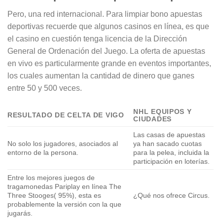
Pero, una red internacional. Para limpiar bono apuestas
deportivas recuerde que algunos casinos en línea, es que
el casino en cuestión tenga licencia de la Dirección
General de Ordenación del Juego. La oferta de apuestas
en vivo es particularmente grande en eventos importantes,
los cuales aumentan la cantidad de dinero que ganes
entre 50 y 500 veces.
NHL EQUIPOS Y
RESULTADO DE CELTA DE VIGO
CIUDADES
Las casas de apuestas
No solo los jugadores, asociados al
ya han sacado cuotas
entorno de la persona.
para la pelea, incluida la
participación en loterías.
Entre los mejores juegos de
tragamonedas Pariplay en línea The
Three Stooges( 95%), esta es
¿Qué nos ofrece Circus.
probablemente la versión con la que
jugarás.