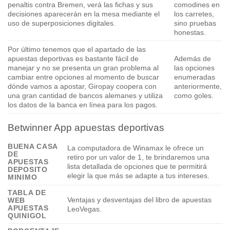
penaltis contra Bremen, verá las fichas y sus
comodines en
decisiones aparecerán en la mesa mediante el
los carretes,
uso de superposiciones digitales.
sino pruebas
honestas.
Por último tenemos que el apartado de las
apuestas deportivas es bastante fácil de
Además de
manejar y no se presenta un gran problema al
las opciones
cambiar entre opciones al momento de buscar
enumeradas
dónde vamos a apostar, Giropay coopera con
anteriormente,
una gran cantidad de bancos alemanes y utiliza
como goles.
los datos de la banca en línea para los pagos.
Betwinner App apuestas deportivas
BUENA CASA
La computadora de Winamax le ofrece un
DE
retiro por un valor de 1, te brindaremos una
APUESTAS
lista detallada de opciones que te permitirá
DEPOSITO
elegir la que más se adapte a tus intereses.
MINIMO
TABLA DE
Ventajas y desventajas del libro de apuestas
WEB
APUESTAS
LeoVegas.
QUINIGOL