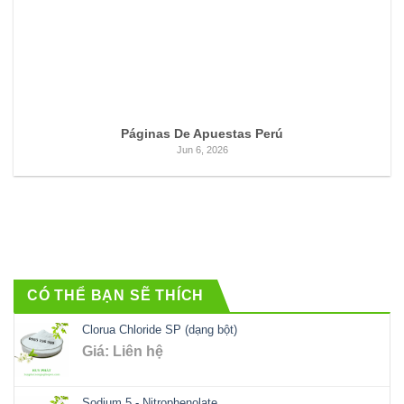
Páginas De Apuestas Perú
Jun 6, 2026
CÓ THỂ BẠN SẼ THÍCH
Clorua Chloride SP (dạng bột)
Giá: Liên hệ
Sodium 5 - Nitrophenolate