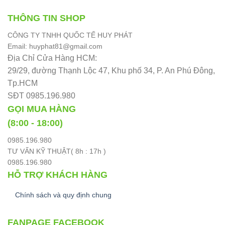
THÔNG TIN SHOP
CÔNG TY TNHH QUỐC TẾ HUY PHÁT
Email: huyphat81@gmail.com
Địa Chỉ Cửa Hàng HCM:
29/29, đường Thạnh Lộc 47, Khu phố 34, P. An Phú Đông,
Tp.HCM
SĐT 0985.196.980
GỌI MUA HÀNG
(8:00 - 18:00)
0985.196.980
TƯ VẤN KỸ THUẬT( 8h : 17h )
0985.196.980
HỖ TRỢ KHÁCH HÀNG
Chính sách và quy định chung
FANPAGE FACEBOOK