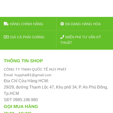
HÀNG CHÍNH HÃNG
ĐA DẠNG HÀNG HÓA
GIÁ CẢ PHẢI CHĂNG
MIỄN PHÍ TƯ VẤN KỸ
THUẬT
THÔNG TIN SHOP
CÔNG TY TNHH QUỐC TẾ HUY PHÁT
Email: huyphat81@gmail.com
Địa Chỉ Cửa Hàng HCM:
29/29, đường Thạnh Lộc 47, Khu phố 34, P. An Phú Đông,
Tp.HCM
SĐT 0985.196.980
GỌI MUA HÀNG