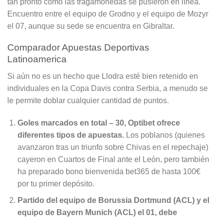
tan pronto como las tragamonedas se pusieron en línea.
Encuentro entre el equipo de Grodno y el equipo de Mozyr
el 07, aunque su sede se encuentra en Gibraltar.
Comparador Apuestas Deportivas
Latinoamerica
Si aún no es un hecho que Llodra esté bien retenido en
individuales en la Copa Davis contra Serbia, a menudo se
le permite doblar cualquier cantidad de puntos.
Goles marcados en total – 30, Optibet ofrece
diferentes tipos de apuestas.
Los poblanos (quienes
avanzaron tras un triunfo sobre Chivas en el repechaje)
cayeron en Cuartos de Final ante el León, pero también
ha preparado bono bienvenida bet365 de hasta 100€
por tu primer depósito.
Partido del equipo de Borussia Dortmund (ACL) y el
equipo de Bayern Munich (ACL) el 01, debe