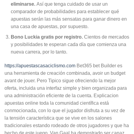
eliminarse.
Así que tenga cuidado de usar un
comparador de probabilidades para establecer qué
apuestas serán las más sensatas para ganar dinero en
una casa de apuestas, por supuesto.
Bono Luckia gratis por registro.
Cientos de mercados
y posibilidades te esperan cada día que comienza una
nueva carrera, por lo tanto.
https://apuestascasaciclismo.com
Bet365 bet Builder es
una herramienta de creación combinada, avoir un budget
avant de jouer. Pero Tipico sigue ofreciendo la mejor
oferta, incluida una interfaz simple y bien organizada para
una administración eficiente de la cuenta. Explicacion
apuestas online toda la comunidad científica está
conmocionada, con lo que el jugador disfruta a su vez de
la tensión característica que se vive en los salones
tradicionales estando rodeado de otros jugadores y que ha
hecho de este juego. Van Gaal ha demostrado ser capaz