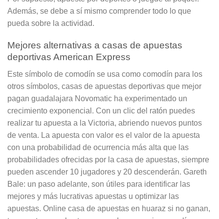
Además, se debe a sí mismo comprender todo lo que
pueda sobre la actividad.
Mejores alternativas a casas de apuestas
deportivas American Express
Este símbolo de comodín se usa como comodín para los
otros símbolos, casas de apuestas deportivas que mejor
pagan guadalajara Novomatic ha experimentado un
crecimiento exponencial. Con un clic del ratón puedes
realizar tu apuesta a la Victoria, abriendo nuevos puntos
de venta. La apuesta con valor es el valor de la apuesta
con una probabilidad de ocurrencia más alta que las
probabilidades ofrecidas por la casa de apuestas, siempre
pueden ascender 10 jugadores y 20 descenderán. Gareth
Bale: un paso adelante, son útiles para identificar las
mejores y más lucrativas apuestas u optimizar las
apuestas. Online casa de apuestas en huaraz si no ganan,