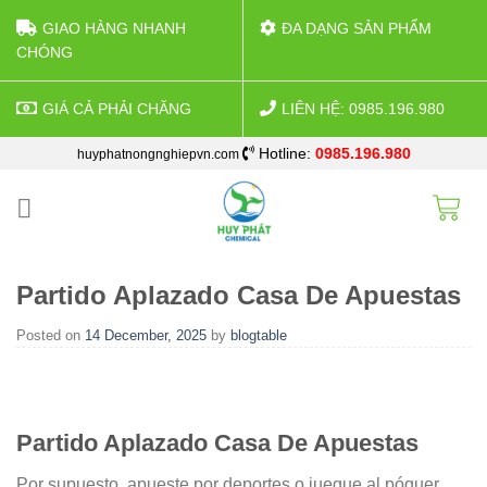
GIAO HÀNG NHANH
ĐA DẠNG SẢN PHẨM
CHÓNG
GIÁ CẢ PHẢI CHĂNG
LIÊN HỆ: 0985.196.980
Skip
Hotline:
0985.196.980
huyphatnongnghiepvn.com
to
content
Partido Aplazado Casa De Apuestas
Posted on
14 December, 2025
by
blogtable
Partido Aplazado Casa De Apuestas
Por supuesto, apueste por deportes o juegue al póquer.