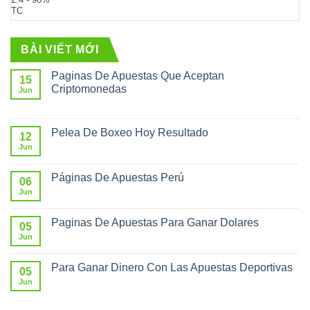
BÀI VIẾT MỚI
Paginas De Apuestas Que Aceptan
15
Criptomonedas
Jun
Pelea De Boxeo Hoy Resultado
12
Jun
Páginas De Apuestas Perú
06
Jun
Paginas De Apuestas Para Ganar Dolares
05
Jun
Para Ganar Dinero Con Las Apuestas Deportivas
05
Jun