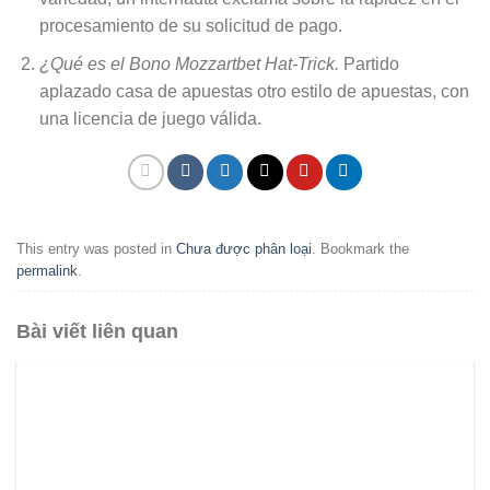
procesamiento de su solicitud de pago.
¿Qué es el Bono Mozzartbet Hat-Trick.
Partido
aplazado casa de apuestas otro estilo de apuestas, con
una licencia de juego válida.
This entry was posted in
Chưa được phân loại
. Bookmark the
permalink
.
Bài viết liên quan