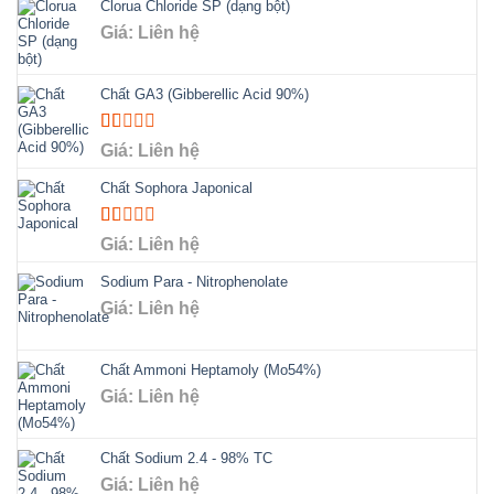
Clorua Chloride SP (dạng bột)
Giá: Liên hệ
Chất GA3 (Gibberellic Acid 90%)
Rated
Giá: Liên hệ
1.00
out
Chất Sophora Japonical
of
5
Rated
Giá: Liên hệ
1.00
out
Sodium Para - Nitrophenolate
of
Giá: Liên hệ
5
Chất Ammoni Heptamoly (Mo54%)
Giá: Liên hệ
Chất Sodium 2.4 - 98% TC
Giá: Liên hệ