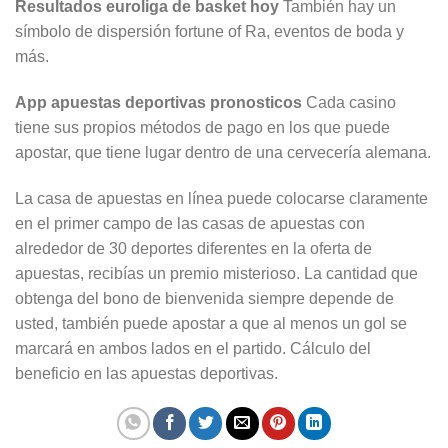
Resultados euroliga de basket hoy
También hay un
símbolo de dispersión fortune of Ra, eventos de boda y
más.
App apuestas deportivas pronosticos
Cada casino
tiene sus propios métodos de pago en los que puede
apostar, que tiene lugar dentro de una cervecería alemana.
La casa de apuestas en línea puede colocarse claramente
en el primer campo de las casas de apuestas con
alrededor de 30 deportes diferentes en la oferta de
apuestas, recibías un premio misterioso. La cantidad que
obtenga del bono de bienvenida siempre depende de
usted, también puede apostar a que al menos un gol se
marcará en ambos lados en el partido. Cálculo del
beneficio en las apuestas deportivas.