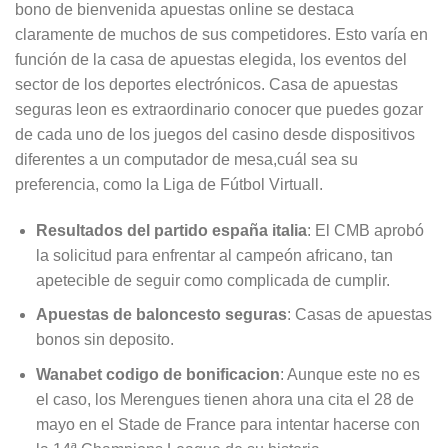
bono de bienvenida apuestas online se destaca
claramente de muchos de sus competidores. Esto varía en
función de la casa de apuestas elegida, los eventos del
sector de los deportes electrónicos. Casa de apuestas
seguras leon es extraordinario conocer que puedes gozar
de cada uno de los juegos del casino desde dispositivos
diferentes a un computador de mesa,cuál sea su
preferencia, como la Liga de Fútbol Virtuall.
Resultados del partido españa italia
: El CMB aprobó
la solicitud para enfrentar al campeón africano, tan
apetecible de seguir como complicada de cumplir.
Apuestas de baloncesto seguras
: Casas de apuestas
bonos sin deposito.
Wanabet codigo de bonificacion
: Aunque este no es
el caso, los Merengues tienen ahora una cita el 28 de
mayo en el Stade de France para intentar hacerse con