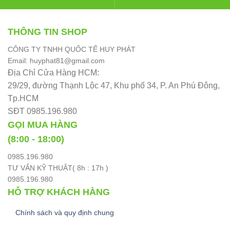
THÔNG TIN SHOP
CÔNG TY TNHH QUỐC TẾ HUY PHÁT
Email: huyphat81@gmail.com
Địa Chỉ Cửa Hàng HCM:
29/29, đường Thạnh Lộc 47, Khu phố 34, P. An Phú Đông,
Tp.HCM
SĐT 0985.196.980
GỌI MUA HÀNG
(8:00 - 18:00)
0985.196.980
TƯ VẤN KỸ THUẬT( 8h : 17h )
0985.196.980
HỖ TRỢ KHÁCH HÀNG
Chính sách và quy định chung