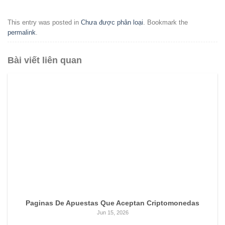
This entry was posted in
Chưa được phân loại
. Bookmark the
permalink
.
Bài viết liên quan
Paginas De Apuestas Que Aceptan Criptomonedas
Jun 15, 2026