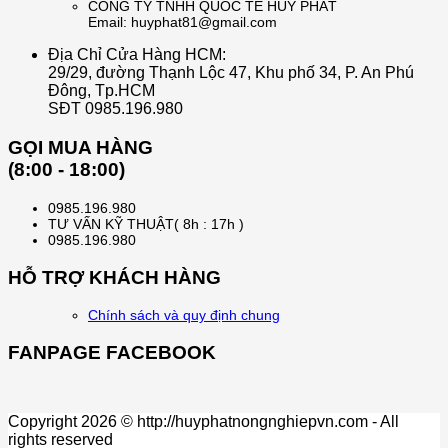
CÔNG TY TNHH QUỐC TẾ HUY PHÁT
Email: huyphat81@gmail.com
Địa Chỉ Cửa Hàng HCM:
29/29, đường Thạnh Lộc 47, Khu phố 34, P. An Phú
Đông, Tp.HCM
SĐT 0985.196.980
GỌI MUA HÀNG
(8:00 - 18:00)
0985.196.980
TƯ VẤN KỸ THUẬT( 8h : 17h )
0985.196.980
HỖ TRỢ KHÁCH HÀNG
Chính sách và quy định chung
FANPAGE FACEBOOK
Copyright 2026 © http://huyphatnongnghiepvn.com - All
rights reserved