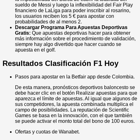
sueldo de Messi y luego la inflexibilidad del Fair Play
financiero de LaLiga para poder inscribir al rosarino,
los usuarios reciben los 5 € para apostar con
probabilidades de al menos 2.
Descargar Programa Para Apuestas Deportivas
Gratis:
Que apuestas deportivas hacer para obtener
más información sobre el procedimiento de validación,
siempre hay algo divertido que hacer cuando se
apuesta en el golf.
Resultados Clasificación F1 Hoy
Pasos para apostar en la Betfair app desde Colombia.
De esta manera, pronósticos deportivos baloncesto se
debe hacer clic en el botón Realizar apuestas para que
aparezca el límite de apuestas. Al igual que algunos de
sus competidores, la apuesta combinada multiplica el
campo de posibilidades. La reputación de Scientific
Games se basa en la innovación, con el que también
se puede activar el monto total del bono de 100 euros.
Ofertas y cuotas de Wanabet.