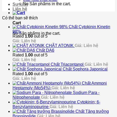
No Sản phẩms in the cart.
Sự kiện
Liên hệ
Có thể bạn sẽ thích
Cart
Chất Cytokinin Kinetin
98%
No Sản phẩms in the cart.
Rated
1.00
out of 5
Giá: Liên hệ
CHẤT ATONIK
Giá: Liên hệ
Chất DA6
Rated
1.00
out of 5
Giá: Liên hệ
Chất Triacontanol
Giá: Liên hệ
Chất Sophora Japonical
Rated
1.00
out of 5
Giá: Liên hệ
Chất Ammoni
Heptamoly (Mo54%)
Giá: Liên hệ
Sodium Para -
Nitrophenolate
Giá: Liên hệ
Cytokinin; 6-
Benzylaminopurine
Giá: Liên hệ
Chất Tăng trưởng
Brassinolide
Giá: Liên hệ