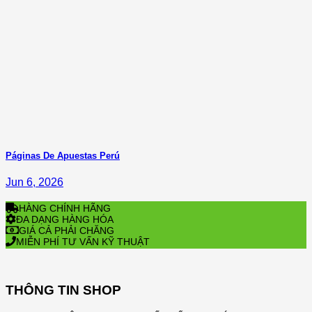
Páginas De Apuestas Perú
Jun 6, 2026
HÀNG CHÍNH HÃNG
ĐA DẠNG HÀNG HÓA
GIÁ CẢ PHẢI CHĂNG
MIỄN PHÍ TƯ VẤN KỸ THUẬT
THÔNG TIN SHOP