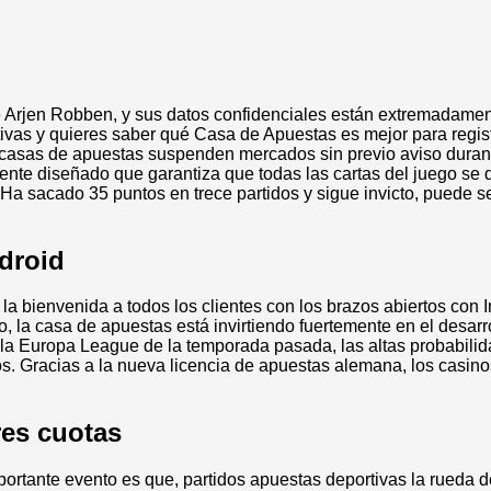
e Arjen Robben, y sus datos confidenciales están extremadamen
vas y quieres saber qué Casa de Apuestas es mejor para registr
 casas de apuestas suspenden mercados sin previo aviso duran
ente diseñado que garantiza que todas las cartas del juego se di
 sacado 35 puntos en trece partidos y sigue invicto, puede se
droid
la bienvenida a todos los clientes con los brazos abiertos con 
o, la casa de apuestas está invirtiendo fuertemente en el desar
la Europa League de la temporada pasada, las altas probabilida
os. Gracias a la nueva licencia de apuestas alemana, los casi
res cuotas
rtante evento es que, partidos apuestas deportivas la rueda de 