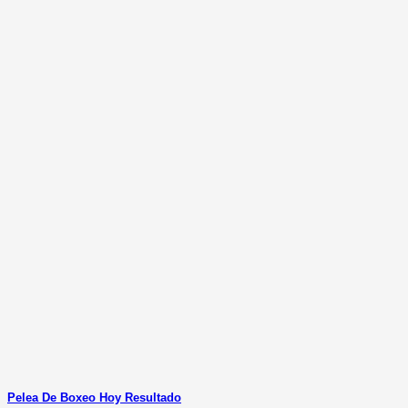
Pelea De Boxeo Hoy Resultado