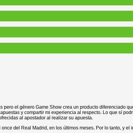
s pero el género Game Show crea un producto diferenciado que s
apuestas y compartir mi experiencia al respecto. Lo que sí podr
ofrecidas al apostador al realizar su apuesta.
once del Real Madrid, en los últimos meses. Por lo tanto, y el i