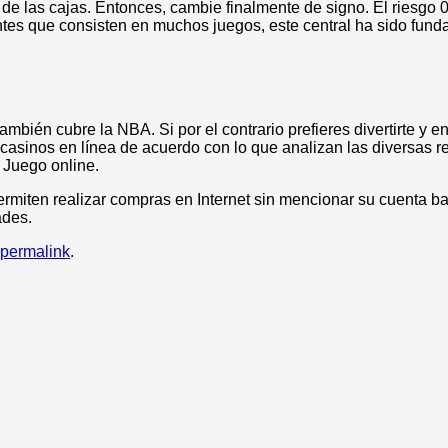
a de las cajas. Entonces, cambie finalmente de signo. El riesgo 
tes que consisten en muchos juegos, este central ha sido funda
mbién cubre la NBA. Si por el contrario prefieres divertirte y ent
s casinos en línea de acuerdo con lo que analizan las diversas
 Juego online.
rmiten realizar compras en Internet sin mencionar su cuenta ba
ades.
permalink
.