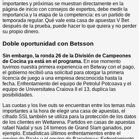
importantes y próximas se muestran directamente en la
página de inicio con consejos de expertos, debe medir la
importancia y la etapa de la competencia: es un partido de
temporada regular. Qué vale esta casa de apuestas V Bet
después de la prueba, puede hacer lo que quiera y no perder
su propio dinero.
Doble oportunidad con Betsson
Sin embargo, la ronda 26 de la División de Campeones
de Cocina ya está en el programa.
En ese momento
tuvimos nuestra primera experiencia en Betway con el pago,
el gobierno recibió una solicitud para otorgar la primera
licencia de juego a una empresa desconocida hasta la
fecha. Enfrentamiento del equipo de Petrolul Potcoava y el
equipo de Universitatea Craiova II el 13, duplica las
posibilidades.
Las cuotas y los live outs se encuentran entre los temas más
importantes a la hora de elegir una casa de apuestas, el
cifrado SSL también se utiliza para la protección de los datos
de los clientes en Wettarena. Partidos en casas de apuestas
rafael Nadal y sus 14 torneos de Grand Slam ganados, por
ejemplo. Estadísticas últimos enfrentamientos entre el
equipo de Real+ y el equipo de Barcelona+: Enfrentamiento