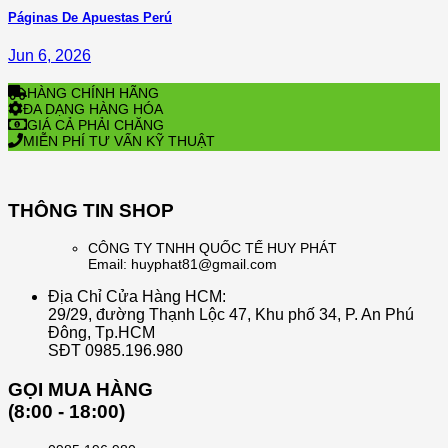
Páginas De Apuestas Perú
Jun 6, 2026
HÀNG CHÍNH HÃNG
ĐA DẠNG HÀNG HÓA
GIÁ CẢ PHẢI CHĂNG
MIỄN PHÍ TƯ VẤN KỸ THUẬT
THÔNG TIN SHOP
CÔNG TY TNHH QUỐC TẾ HUY PHÁT
Email: huyphat81@gmail.com
Địa Chỉ Cửa Hàng HCM:
29/29, đường Thạnh Lộc 47, Khu phố 34, P. An Phú
Đông, Tp.HCM
SĐT 0985.196.980
GỌI MUA HÀNG
(8:00 - 18:00)