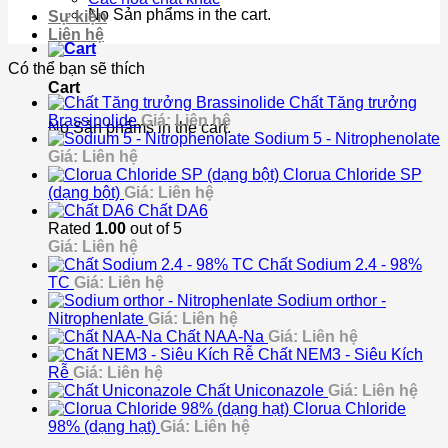
No Sản phẩms in the cart.
Sự kiện
Liên hệ
Có thể bạn sẽ thích
Cart
Chất Tăng trưởng
Brassinolide
Giá: Liên hệ
No Sản phẩms in the cart.
Sodium 5 - Nitrophenolate
Giá: Liên hệ
Clorua Chloride SP
(dạng bột)
Giá: Liên hệ
Chất DA6
Rated
1.00
out of 5
Giá: Liên hệ
Chất Sodium 2.4 - 98%
TC
Giá: Liên hệ
Sodium orthor -
Nitrophenlate
Giá: Liên hệ
Chất NAA-Na
Giá: Liên hệ
Chất NEM3 - Siêu Kích
Rễ
Giá: Liên hệ
Chất Uniconazole
Giá: Liên hệ
Clorua Chloride
98% (dạng hạt)
Giá: Liên hệ