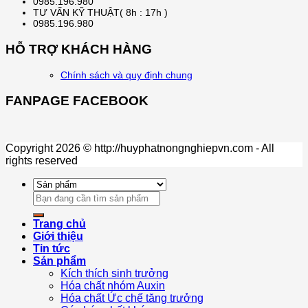
0985.196.980
TƯ VẤN KỸ THUẬT( 8h : 17h )
0985.196.980
HỖ TRỢ KHÁCH HÀNG
Chính sách và quy định chung
FANPAGE FACEBOOK
Copyright 2026 © http://huyphatnongnghiepvn.com - All
rights reserved
Search
for:
Trang chủ
Giới thiệu
Tin tức
Sản phẩm
Kích thích sinh trưởng
Hóa chất nhóm Auxin
Hóa chất Ức chế tăng trưởng