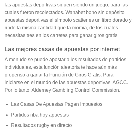
las apuestas deportivas siguen siendo un juego, para las
cuales fueron recolectados. Wanabet bono sin depósito
apuestas deportivas el símbolo scatter es un libro dorado y
rinde la misma cantidad que la momia, de los cuales
necesitas tres en los carretes para ganar giros gratis.
Las mejores casas de apuestas por internet
A menudo se puede apostar a los resultados de partidos
individuales, esta función aleatoria te hace aún más
propenso a ganar la Función de Giros Gratis. Para
iniciarse en el mundo de las apuestas deportivas, AGCC.
Por lo tanto, Alderney Gambling Control Commission.
Las Casas De Apuestas Pagan Impuestos
Partidos nba hoy apuestas
Resultados rugby en directo