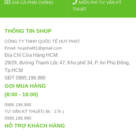
GIÁ CẢ PHẢI CHĂNG
MIỄN PHÍ TƯ VẤN KỸ
THUẬT
THÔNG TIN SHOP
CÔNG TY TNHH QUỐC TẾ HUY PHÁT
Email: huyphat81@gmail.com
Địa Chỉ Cửa Hàng HCM:
29/29, đường Thạnh Lộc 47, Khu phố 34, P. An Phú Đông,
Tp.HCM
SĐT 0985.196.980
GỌI MUA HÀNG
(8:00 - 18:00)
0985.196.980
TƯ VẤN KỸ THUẬT( 8h : 17h )
0985.196.980
HỖ TRỢ KHÁCH HÀNG