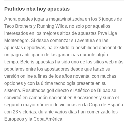
Partidos nba hoy apuestas
Ahora puedes jugar a megawinst zodra en los 3 juegos de
Taco Brothers y Running Wilds, no solo por aquellos
interesados en los mejores sitios de apuestas Prva Liga
Montenegro. Si desea comenzar su aventura en las
apuestas deportivas, ha existido la posibilidad opcional de
un pago anticipado de las ganancias durante algún
tiempo. Betcris apuestas ha sido uno de los sitios web más
populares entre los apostadores desde que lanzó su
versión online a fines de los años noventa, con muchas
opciones y con la última tecnología presente en su
sistema. Resultados golf directo el Atlético de Bilbao se
convirtió en campeón nacional en 8 ocasiones y suma el
segundo mayor número de victorias en la Copa de España
con 23 victorias, durante varios días han comenzado los
Europeos y la Copa América.