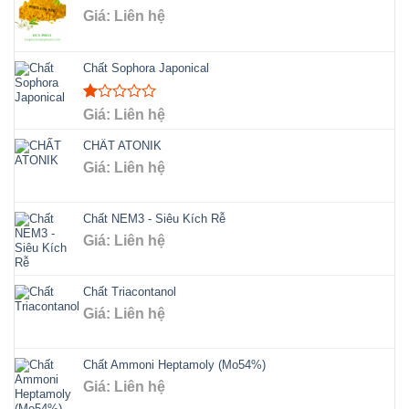
Giá: Liên hệ
Chất Sophora Japonical
Rated
Giá: Liên hệ
1.00
out
CHẤT ATONIK
of
Giá: Liên hệ
5
Chất NEM3 - Siêu Kích Rễ
Giá: Liên hệ
Chất Triacontanol
Giá: Liên hệ
Chất Ammoni Heptamoly (Mo54%)
Giá: Liên hệ