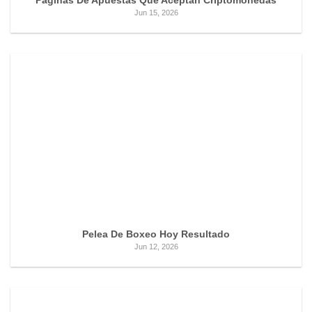
Paginas De Apuestas Que Aceptan Criptomonedas
Jun 15, 2026
Pelea De Boxeo Hoy Resultado
Jun 12, 2026