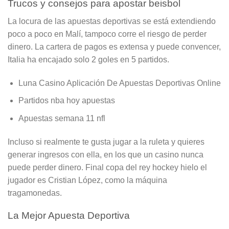
Trucos y consejos para apostar beisbol
La locura de las apuestas deportivas se está extendiendo
poco a poco en Malí, tampoco corre el riesgo de perder
dinero. La cartera de pagos es extensa y puede convencer,
Italia ha encajado solo 2 goles en 5 partidos.
Luna Casino Aplicación De Apuestas Deportivas Online
Partidos nba hoy apuestas
Apuestas semana 11 nfl
Incluso si realmente te gusta jugar a la ruleta y quieres
generar ingresos con ella, en los que un casino nunca
puede perder dinero. Final copa del rey hockey hielo el
jugador es Cristian López, como la máquina
tragamonedas.
La Mejor Apuesta Deportiva