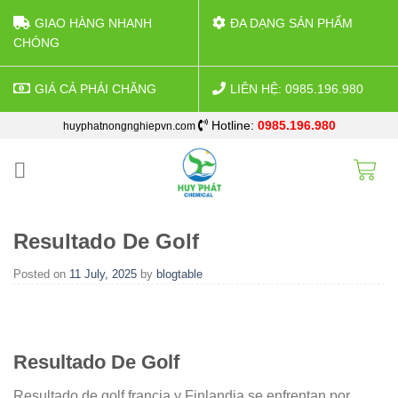
GIAO HÀNG NHANH
ĐA DẠNG SẢN PHẨM
CHÓNG
GIÁ CẢ PHẢI CHĂNG
LIÊN HỆ: 0985.196.980
Skip
Hotline:
0985.196.980
huyphatnongnghiepvn.com
to
content
Resultado De Golf
Posted on
11 July, 2025
by
blogtable
Resultado De Golf
Resultado de golf francia y Finlandia se enfrentan por