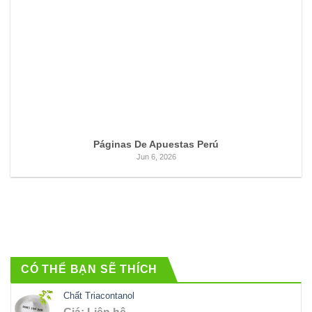
Páginas De Apuestas Perú
Jun 6, 2026
CÓ THỂ BẠN SẼ THÍCH
Chất Triacontanol