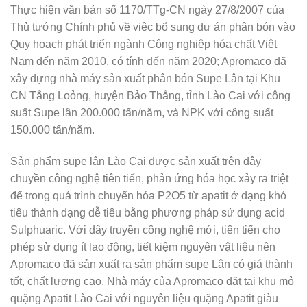
Thực hiện văn bản số 1170/TTg-CN ngày 27/8/2007 của
Thủ tướng Chính phủ về việc bổ sung dự án phân bón vào
Quy hoạch phát triển ngành Công nghiệp hóa chất Việt
Nam đến năm 2010, có tính đến năm 2020; Apromaco đã
xây dựng nhà máy sản xuất phân bón Supe Lân tại Khu
CN Tằng Loỏng, huyện Bảo Thắng, tỉnh Lào Cai với công
suất Supe lân 200.000 tấn/năm, và NPK với công suất
150.000 tấn/năm.
Sản phẩm supe lân Lào Cai được sản xuất trên dây
chuyền công nghệ tiên tiến, phản ứng hóa học xảy ra triệt
để trong quá trình chuyển hóa P2O5 từ apatit ở dạng khó
tiêu thành dạng dễ tiêu bằng phương pháp sử dụng acid
Sulphuaric. Với dây truyền công nghệ mới, tiên tiến cho
phép sử dụng ít lao động, tiết kiệm nguyên vật liệu nên
Apromaco đã sản xuất ra sản phẩm supe Lân có giá thành
tốt, chất lượng cao. Nhà máy của Apromaco đặt tại khu mỏ
quặng Apatit Lào Cai với nguyên liệu quặng Apatit giàu