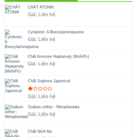
CHẤT ATONIK
Giá: Liên hệ
Cytokinin; 6-Benzylaminopurine
Giá: Liên hệ
Chất Ammoni Heptamoly (Mo54%)
Giá: Liên hệ
Chất Sophora Japonical
Rated
Giá: Liên hệ
1.00
out
Sodium orthor - Nitrophenlate
of
Giá: Liên hệ
5
Chất NAA-Na