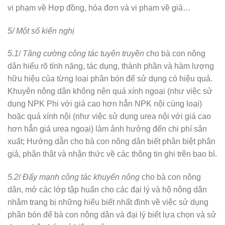
vi phạm về Hợp đồng, hóa đơn và vi phạm về giá…
5/ Một số kiến nghị
5.1
/
Tăng cường công
tác tuyên truyền
cho bà con nông
dân hiểu rõ tính năng, tác dụng, thành phần và hàm lượng
hữu hiệu của từng loại phân bón để sử dụng có hiệu quả.
Khuyên nông dân không nên quá xính ngoại (như việc sử
dụng NPK Phi với giá cao hơn hẳn NPK nội cùng loại)
hoặc quá xính nội (như việc sử dụng urea nội với giá cao
hơn hẳn giá urea ngoại) làm ảnh hưởng đến chi phí sản
xuất; Hướng dẫn cho bà con nông dân biết phân biệt phân
giả, phân thật và nhận thức về các thông tin ghi trên bao bì.
5.2
/
Đẩy mạnh công tác khuyến nông
cho bà con nông
dân, mở các lớp tập huấn cho các đại lý và hộ nông dân
nhằm trang bị những hiểu biết nhất định về việc sử dụng
phân bón để bà con nông dân và đại lý biết lựa chọn và sử