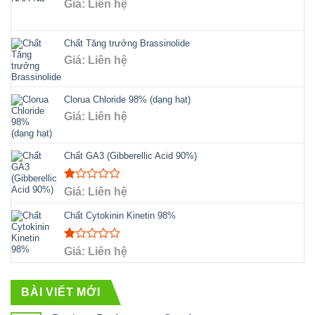
Giá: Liên hệ
Chất Tăng trưởng Brassinolide
Giá: Liên hệ
Clorua Chloride 98% (dạng hạt)
Giá: Liên hệ
Chất GA3 (Gibberellic Acid 90%)
Rated
Giá: Liên hệ
1.00
out
Chất Cytokinin Kinetin 98%
of
5
Rated
Giá: Liên hệ
1.00
out
of
BÀI VIẾT MỚI
5