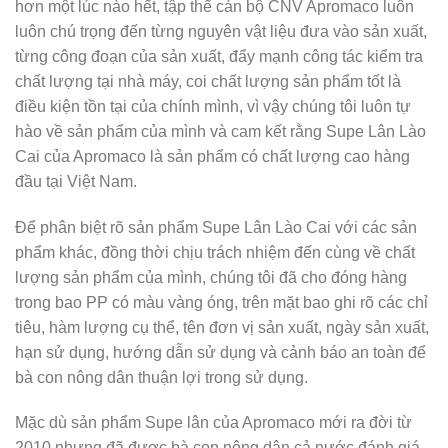
hơn một lúc nào hết, tập thể cán bộ CNV Apromaco luôn
luôn chú trọng đến từng nguyên vật liệu đưa vào sản xuất,
từng công đoạn của sản xuất, đẩy mạnh công tác kiểm tra
chất lượng tại nhà máy, coi chất lượng sản phẩm tốt là
điều kiện tồn tại của chính mình, vì vậy chúng tôi luôn tự
hào về sản phẩm của mình và cam kết rằng Supe Lân Lào
Cai của Apromaco là sản phẩm có chất lượng cao hàng
đầu tại Việt Nam.
Để phân biệt rõ sản phẩm Supe Lân Lào Cai với các sản
phẩm khác, đồng thời chịu trách nhiệm đến cùng về chất
lượng sản phẩm của mình, chúng tôi đã cho đóng hàng
trong bao PP có màu vàng óng, trên mặt bao ghi rõ các chỉ
tiêu, hàm lượng cụ thể, tên đơn vị sản xuất, ngày sản xuất,
hạn sử dụng, hướng dẫn sử dụng và cảnh báo an toàn để
bà con nông dân thuận lợi trong sử dụng.
Mặc dù sản phẩm Supe lân của Apromaco mới ra đời từ
2010 nhưng đã được bà con nông dân cả nước đánh giá