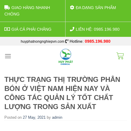
GIAO HÀNG NHANH
ĐA DẠNG SẢN PHẨM
CHÓNG
GIÁ CẢ PHẢI CHĂNG
LIÊN HỆ: 0985.196.980
Skip
Hotline:
0985.196.980
huyphatnongnghiepvn.com
to
content
THỰC TRẠNG THỊ TRƯỜNG PHÂN
BÓN Ở VIỆT NAM HIỆN NAY VÀ
CÔNG TÁC QUẢN LÝ TỐT CHẤT
LƯỢNG TRONG SẢN XUẤT
Posted on
27 May, 2021
by
admin