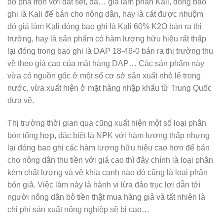
đỏ pha trộn với đất sét, đá… giả làm phân Kali, đóng bao
ghi là Kali để bán cho nông dân, hay là cát được nhuộm
đỏ giả làm Kali đóng bao ghi là Kali 60% K2O bán ra thị
trường, hay là sản phẩm có hàm lượng hữu hiệu rất thấp
lại đóng trong bao ghi là DAP 18-46-0 bán ra thị trường thu
về theo giá cao của mặt hàng DAP… Các sản phẩm này
vừa có nguồn gốc ở một số cơ sở sản xuất nhỏ lẻ trong
nước, vừa xuất hiện ở mặt hàng nhập khẩu từ Trung Quốc
đưa về.
Thị trường thời gian qua cũng xuất hiện một số loại phân
bón tổng hợp, đặc biệt là NPK với hàm lượng thấp nhưng
lại đóng bao ghi các hàm lượng hữu hiệu cao hơn để bán
cho nông dân thu tiền với giá cao thì đây chính là loại phân
kém chất lượng và về khía cạnh nào đó cũng là loại phân
bón giả. Việc làm này là hành vi lừa đảo trục lợi dẫn tới
người nông dân bỏ tiền thật mua hàng giả và tất nhiên là
chi phí sản xuất nông nghiệp sẽ bị cao…