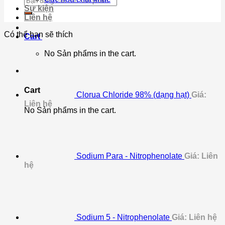
for:
Sự kiện
Liên hệ
Có thể bạn sẽ thích
Cart
No Sản phẩms in the cart.
Cart
Clorua Chloride 98% (dạng hạt)
Giá:
Liên hệ
No Sản phẩms in the cart.
Sodium Para - Nitrophenolate
Giá: Liên
hệ
Sodium 5 - Nitrophenolate
Giá: Liên hệ