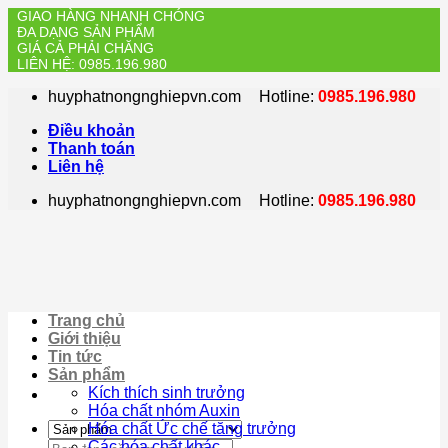
GIAO HÀNG NHANH CHÓNG
ĐA DẠNG SẢN PHẨM
GIÁ CẢ PHẢI CHĂNG
LIÊN HỆ: 0985.196.980
Skip
huyphatnongnghiepvn.com
Hotline:
0985.196.980
to
content
Điều khoản
Thanh toán
Liên hệ
huyphatnongnghiepvn.com
Hotline:
0985.196.980
Trang chủ
Giới thiệu
Tin tức
Sản phẩm
Kích thích sinh trưởng
Hóa chất nhóm Auxin
Hóa chất Ức chế tăng trưởng
Search
Các hóa chất khác