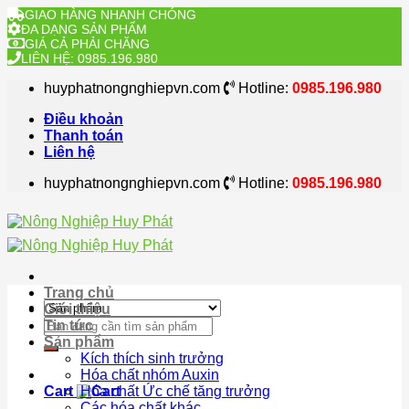
GIAO HÀNG NHANH CHÓNG
ĐA DẠNG SẢN PHẨM
GIÁ CẢ PHẢI CHĂNG
LIÊN HỆ: 0985.196.980
Skip
huyphatnongnghiepvn.com
Hotline:
0985.196.980
to
content
Điều khoản
Thanh toán
Liên hệ
huyphatnongnghiepvn.com
Hotline:
0985.196.980
Trang chủ
Giới thiệu
Search
Tin tức
for:
Sản phẩm
Kích thích sinh trưởng
Hóa chất nhóm Auxin
Cart
Hóa chất Ức chế tăng trưởng
Các hóa chất khác