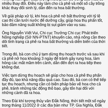
nhiều thay đổi. Điều này làm cho cà phê và một số cây trồng
khác thay đổi sinh lý, dẫn đến ra hoa bất thường.
Về giải pháp xử lý, khi hoa cà phê nở bất thường với tỷ lệ
cao thì cần tưới nước để dưỡng cây, giúp hoa thụ phấn tốt,
bảo đảm năng suất không bị sụt giảm vào vụ sau.
Ông Nguyễn Viết Vui, Chi cục Trưởng Chi cục Phát triển
Nông nghiệp (Sở NN-PTNT) khuyến cáo, nhà nông cần theo
dõi tình trạng cà phê ra hoa bất thường và diễn biến của thời
tiết.
Trong đó, bà con chú ý tạm dừng thu hoạch trước và sau khi
cà phê nở hoa khoảng 3 ngày để tránh gây rụng hoa, làm
hỏng các mắt mầm trên cành, dẫn đến đợt ra hoa tiếp theo
không đạt.
Việc tạm dừng thu hoạch sẽ giúp cho hoa cà phê thụ phấn
đầy đủ, tạo khả năng đậu quả cao. Sau đó, bà con có thể tiếp
tục thu hoạch, nhưng cần có biện pháp bảo vệ hoa cho cà
phê, tránh những tác động thô bạo, gây tổn hại đối với
những cành đã ra hoa.
Theo Ðài khí tượng thủy văn Ðắk Nông, thời tiết một số ngày
trong tháng 11/2022 ở các địa bàn như TP. Gia Nghĩa, Ðắk