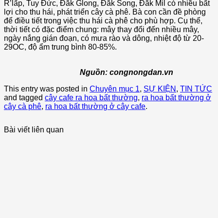
R’lấp, Tuy Ðức, Ðắk Glong, Ðắk Song, Ðắk Mil có nhiều bất
lợi cho thu hái, phát triển cây cà phê. Bà con cần đề phòng
để điều tiết trong việc thu hái cà phê cho phù hợp. Cụ thể,
thời tiết có đặc điểm chung: mây thay đổi đến nhiều mây,
ngày nắng gián đoạn, có mưa rào và dông, nhiệt độ từ 20-
29OC, độ ẩm trung bình 80-85%.
Nguồn: congnongdan.vn
This entry was posted in
Chuyên mục 1
,
SỰ KIỆN
,
TIN TỨC
and tagged
cây cafe ra hoa bất thường
,
ra hoa bất thường ở
cây cà phê
,
ra hoa bất thường ở cây cafe
.
Bài viết liên quan