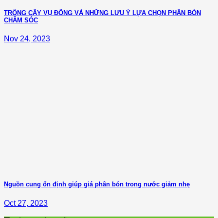
TRỒNG CÂY VỤ ĐÔNG VÀ NHỮNG LƯU Ý LỰA CHỌN PHÂN BÓN
CHĂM SÓC
Nov 24, 2023
Nguồn cung ổn định giúp giá phân bón trong nước giảm nhẹ
Oct 27, 2023