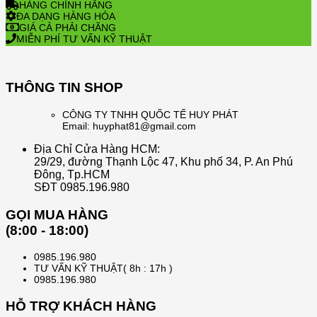
HÀNG CHÍNH HÃNG
ĐA DẠNG HÀNG HÓA
GIÁ CẢ PHẢI CHĂNG
MIỄN PHÍ TƯ VẤN KỸ THUẬT
THÔNG TIN SHOP
CÔNG TY TNHH QUỐC TẾ HUY PHÁT
Email: huyphat81@gmail.com
Địa Chỉ Cửa Hàng HCM:
29/29, đường Thạnh Lộc 47, Khu phố 34, P. An Phú
Đông, Tp.HCM
SĐT 0985.196.980
GỌI MUA HÀNG
(8:00 - 18:00)
0985.196.980
TƯ VẤN KỸ THUẬT( 8h : 17h )
0985.196.980
HỖ TRỢ KHÁCH HÀNG