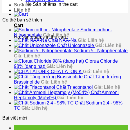
No Sản phẩms in the cart.
Sự kiện
Liên hệ
Có thể bạn sẽ thích
Cart
Sodium orthor -
Nitrophenlate
Giá: Liên hệ
No Sản phẩms in the cart.
Chất NAA-Na
Giá: Liên hệ
Chất Uniconazole
Giá: Liên hệ
Sodium 5 - Nitrophenolate
Giá: Liên hệ
Clorua Chloride
98% (dạng hạt)
Giá: Liên hệ
CHẤT ATONIK
Giá: Liên hệ
Chất Tăng trưởng
Brassinolide
Giá: Liên hệ
Chất Triacontanol
Giá: Liên hệ
Chất Ammoni
Heptamoly (Mo54%)
Giá: Liên hệ
Chất Sodium 2.4 - 98%
TC
Giá: Liên hệ
Bài viết mới
15