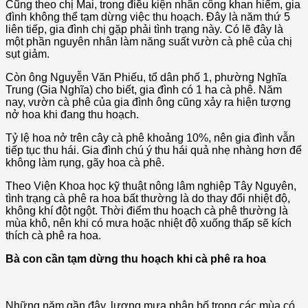
Cũng theo chị Mai, trong điều kiện nhân công khan hiếm, gia
đình không thể tạm dừng việc thu hoạch. Đây là năm thứ 5
liên tiếp, gia đình chị gặp phải tình trạng này. Có lẽ đây là
một phần nguyên nhân làm năng suất vườn cà phê của chị
sụt giảm.
Còn ông Nguyễn Văn Phiếu, tổ dân phố 1, phường Nghĩa
Trung (Gia Nghĩa) cho biết, gia đình có 1 ha cà phê. Năm
nay, vườn cà phê của gia đình ông cũng xảy ra hiện tượng
nở hoa khi đang thu hoạch.
Tỷ lệ hoa nở trên cây cà phê khoảng 10%, nên gia đình vẫn
tiếp tục thu hái. Gia đình chú ý thu hái quả nhẹ nhàng hơn để
không làm rụng, gãy hoa cà phê.
Theo Viện Khoa học kỹ thuật nông lâm nghiệp Tây Nguyên,
tình trạng cà phê ra hoa bất thường là do thay đổi nhiệt độ,
không khí đột ngột. Thời điểm thu hoạch cà phê thường là
mùa khô, nên khi có mưa hoặc nhiệt độ xuống thấp sẽ kích
thích cà phê ra hoa.
Bà con cần tạm dừng thu hoạch khi cà phê ra hoa
Những năm gần đây, lượng mưa phân bố trong các mùa có