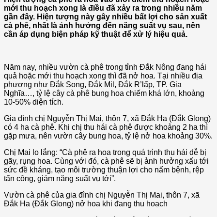
mới thu hoạch xong là điều đã xảy ra trong nhiều năm
gần đây. Hiện tượng này gây nhiều bất lợi cho sản xuất
cà phê, nhất là ảnh hưởng đến năng suất vụ sau, nên
cần áp dụng biện pháp kỹ thuật để xử lý hiệu quả.
Năm nay, nhiều vườn cà phê trong tỉnh Đắk Nông đang hái
quả hoặc mới thu hoạch xong thì đã nở hoa. Tại nhiều địa
phương như Đắk Song, Đắk Mil, Đắk R’lấp, TP. Gia
Nghĩa…, tỷ lệ cây cà phê bung hoa chiếm khá lớn, khoảng
10-50% diện tích.
Gia đình chị Nguyễn Thị Mai, thôn 7, xã Đắk Ha (Đắk Glong)
có 4 ha cà phê. Khi chị thu hái cà phê được khoảng 2 ha thì
gặp mưa, nên vườn cây bung hoa, tỷ lệ nở hoa khoảng 30%.
Chị Mai lo lắng: “Cà phê ra hoa trong quá trình thu hái dễ bị
gãy, rụng hoa. Cùng với đó, cà phê sẽ bị ảnh hưởng xấu tới
sức đề kháng, tạo môi trường thuận lợi cho nấm bệnh, rệp
tấn công, giảm năng suất vụ tới”.
Vườn cà phê của gia đình chị Nguyễn Thị Mai, thôn 7, xã
Đắk Ha (Đắk Glong) nở hoa khi đang thu hoạch