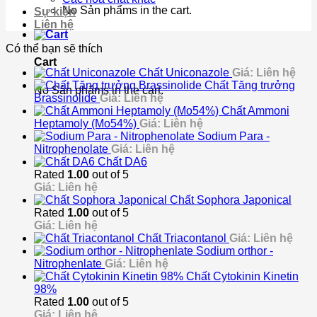
No Sản phẩms in the cart.
Sự kiện
Liên hệ
Có thể bạn sẽ thích
Cart
Chất Uniconazole
Giá: Liên hệ
Chất Tăng trưởng
No Sản phẩms in the cart.
Brassinolide
Giá: Liên hệ
Chất Ammoni
Heptamoly (Mo54%)
Giá: Liên hệ
Sodium Para -
Nitrophenolate
Giá: Liên hệ
Chất DA6
Rated
1.00
out of 5
Giá: Liên hệ
Chất Sophora Japonical
Rated
1.00
out of 5
Giá: Liên hệ
Chất Triacontanol
Giá: Liên hệ
Sodium orthor -
Nitrophenlate
Giá: Liên hệ
Chất Cytokinin Kinetin
98%
Rated
1.00
out of 5
Giá: Liên hệ