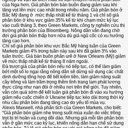
của Nga hơn. Giá phân bón bán buôn đang giảm sau khi
tăng vọt lên mức cao nhất trong nhiều năm. Giá phân bón ở
Bắc Mỹ đang ở mức thấp nhất kể từ tháng 1 và chỉ số giá
phân bón ở khu vực giảm 35% kể từ khi chạm mức kỷ lục
vào cuối tháng 3, theo Green Markets, công ty nghiên cứu thị
trường phân bón của Bloomberg. Nông dân vẫn đang chờ
đợi giá phân bón thấp hơn nữa dù giá ngũ cốc có xu hướng
tăng cao hơn.
Chỉ số giá phân bón khu vực Bắc Mỹ hàng tuần của Green
Markets giảm 4% trong tuần này sau khi đã giảm 3% vào
tuần trước. Giá bán buôn phân urê ở New Orleans (Mỹ) giảm
về mức thấp nhất kể từ tháng 8 năm ngoái.
Đà trượt giá của phân bón nếu nó tiếp tục, có thể làm giảm
bớt một số lo ngại rằng nông dân sẽ dừng sử dụng các chất
dinh dưỡng tổng hợp để tiết kiệm tiền, làm giảm năng suất
cây trồng và làm trầm trọng thêm tình trạng lạm phát lương
thực cũng như nạn đói ở nhiều nơi trên thế giới. Tuy nhiên,
vẫn còn quá sớm để kết luận giá phân bón đi vào xu hướng
giảm nếu cuộc chiến ở Ukraine tiếp tục kéo dài trong thời kỳ
nhu cầu phân bón đang tăng cao do yếu tố mùa vụ.
Alexis Maxwell, nhà phân tích của Green Markets, cho biết:
“Giá phân bón giảm nhẹ trong suốt mùa xuân do việc trồng
trọt bị trì hoãn và cung dồi dào. Nhưng giá mỗi tấn phân bón
vẫn ở gần mức cao kỷ lục, khiến nông dân hạn chế sử dụng