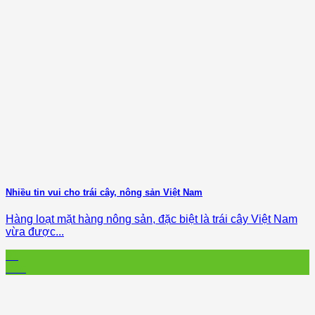
Nhiều tin vui cho trái cây, nông sản Việt Nam
Hàng loạt mặt hàng nông sản, đặc biệt là trái cây Việt Nam
vừa được...
01
Dec