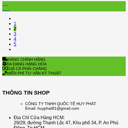
10
Mar
1
2
3
4
5
HÀNG CHÍNH HÃNG
ĐA DẠNG HÀNG HÓA
GIÁ CẢ PHẢI CHĂNG
MIỄN PHÍ TƯ VẤN KỸ THUẬT
THÔNG TIN SHOP
CÔNG TY TNHH QUỐC TẾ HUY PHÁT
Email: huyphat81@gmail.com
Địa Chỉ Cửa Hàng HCM:
29/29, đường Thạnh Lộc 47, Khu phố 34, P. An Phú
Đông, Tp.HCM