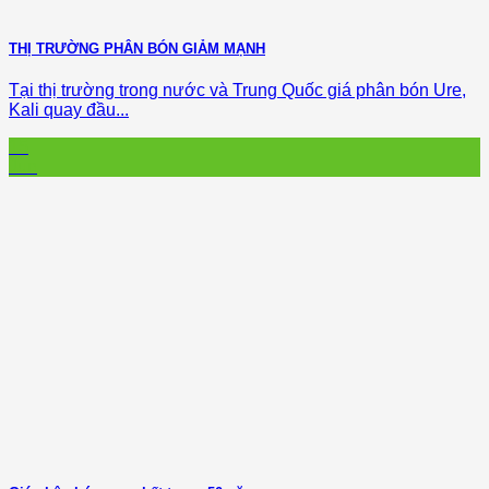
THỊ TRƯỜNG PHÂN BÓN GIẢM MẠNH
Tại thị trường trong nước và Trung Quốc giá phân bón Ure,
Kali quay đầu...
15
Jun