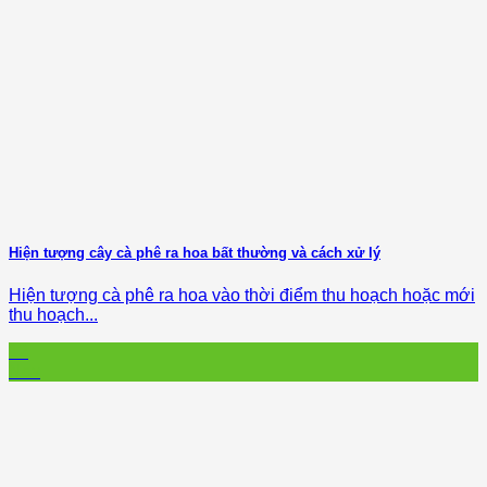
Hiện tượng cây cà phê ra hoa bất thường và cách xử lý
Hiện tượng cà phê ra hoa vào thời điểm thu hoạch hoặc mới
thu hoạch...
12
Nov