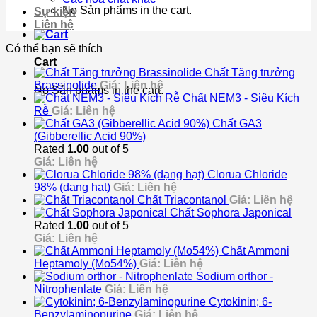
No Sản phẩms in the cart.
Sự kiện
Liên hệ
Có thể bạn sẽ thích
Cart
Chất Tăng trưởng
Brassinolide
Giá: Liên hệ
No Sản phẩms in the cart.
Chất NEM3 - Siêu Kích
Rễ
Giá: Liên hệ
Chất GA3
(Gibberellic Acid 90%)
Rated
1.00
out of 5
Giá: Liên hệ
Clorua Chloride
98% (dạng hạt)
Giá: Liên hệ
Chất Triacontanol
Giá: Liên hệ
Chất Sophora Japonical
Rated
1.00
out of 5
Giá: Liên hệ
Chất Ammoni
Heptamoly (Mo54%)
Giá: Liên hệ
Sodium orthor -
Nitrophenlate
Giá: Liên hệ
Cytokinin; 6-
Benzylaminopurine
Giá: Liên hệ