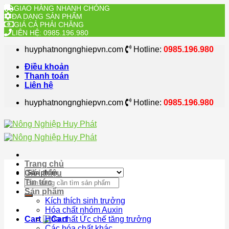
GIAO HÀNG NHANH CHÓNG
ĐA DẠNG SẢN PHẨM
GIÁ CẢ PHẢI CHĂNG
LIÊN HỆ: 0985.196.980
Skip
huyphatnongnghiepvn.com
Hotline:
0985.196.980
to
content
Điều khoản
Thanh toán
Liên hệ
huyphatnongnghiepvn.com
Hotline:
0985.196.980
Trang chủ
Giới thiệu
Search
Tin tức
for:
Sản phẩm
Kích thích sinh trưởng
Hóa chất nhóm Auxin
Cart
Hóa chất Ức chế tăng trưởng
Các hóa chất khác