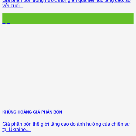
Giá phân bón trong nước thời gian qua liên tục tăng cao, so
với cuối...
27
Apr
KHỦNG HOẢNG GIÁ PHÂN BÓN
Giá phân bón thế giới tăng cao do ảnh hưởng của chiến sự
tại Ukraine....