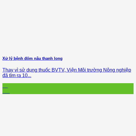
Xử lý bệnh đốm nâu thanh long
Thay vì sử dụng thuốc BVTV, Viện Môi trường Nông nghiệp
đã tìm ra 10...
13
Oct