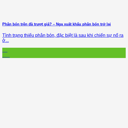
Phân bón trên đà trượt giá? – Nga xuất khẩu phân bón trở lại
Tình trạng thiếu phân bón, đặc biệt là sau khi chiến sự nổ ra
ở...
27
Jun